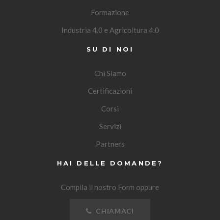
Formazione
Industria 4.0 e Agricoltura 4.0
SU DI NOI
Chi Siamo
Certificazioni
Corsi
Servizi
Partners
HAI DELLE DOMANDE?
Compila il nostro Form oppure
CHIAMACI