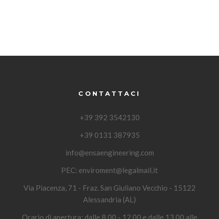
CONTATTACI
+39 392 3542130
+39 0131 387935
info@ensaengineering.com
PEC:
enviroment@legalmail.it
Via Piacenza, 71 - Fraz. San Giuliano Vecchio - 15122
Alessandria (AL)
Orario di apertura: dalle 8.00 - 12.00 e dalle 13.00 alle