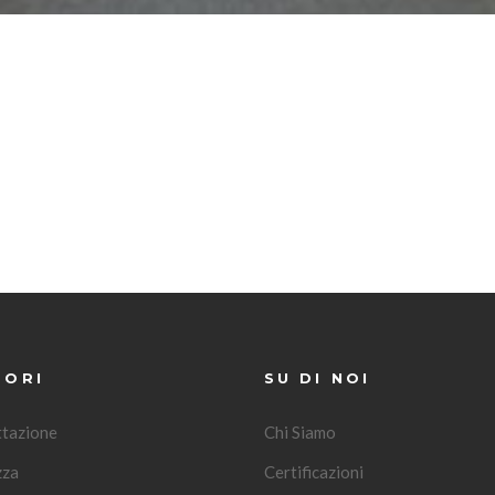
TORI
SU DI NOI
tazione
Chi Siamo
zza
Certificazioni