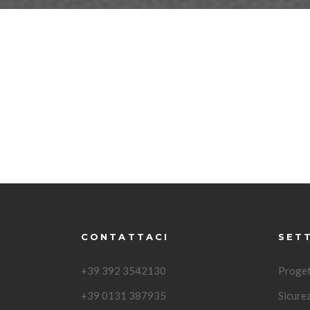
CONTATTACI
SET
+39 392 3542130
Proget
+39 0131 387935
Sicure