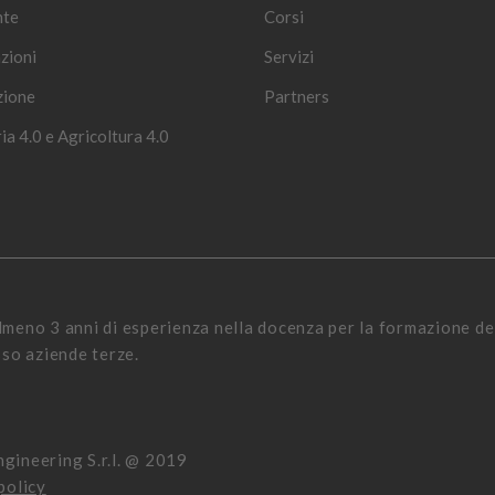
nte
Corsi
zioni
Servizi
zione
Partners
ia 4.0 e Agricoltura 4.0
almeno 3 anni di esperienza nella docenza per la formazione de
sso aziende terze.
gineering S.r.l. @ 2019
policy