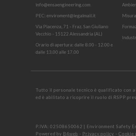
info@ensaengineering.com
Ambie
PEC:
enviroment@legalmail.it
Misura
Via Piacenza, 71 - Fraz. San Giuliano
Forma
Vecchio - 15122 Alessandria (AL)
Industr
Orario di apertura: dalle 8.00 - 12.00 e
dalle 13.00 alle 17.00
Tutto il personale tecnico è qualificato con 
ed è abilitato a ricoprire il ruolo di RSPP pre
P.IVA: 02508650062 | Environment Safety En
Powered by
B4web
-
Privacy policy
-
Cookie 