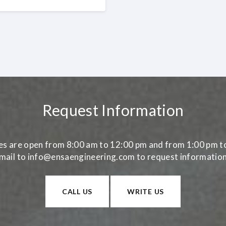
Request Information
es are open from 8:00 am to 12:00 pm and from 1:00 pm t
 email to info@ensaengineering.com to request information
CALL US
WRITE US